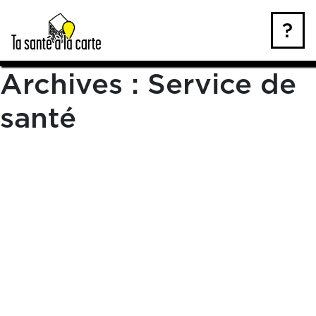
Skip
to
?
content
Archives :
Service de
santé
BIJ Merignac
« Retour