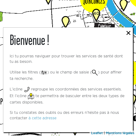
40
×
Bienvenue !
16
11
Ici tu pourras naviguer pour trouver les services de santé dont
tu as besoin.
3
Utilise les filtres (
) ou le champ de saisie (
) pour affiner
ta recherche.
4
L’icône
regroupe les coordonnées des services essentiels.
21
Et l’icône
te permettra de basculer entre les deux types de
cartes disponibles.
Si tu constates des oublis ou des erreurs n’hésite pas à nous
4
contacter
à cette adresse
2
Leaflet
|
Mentions légales