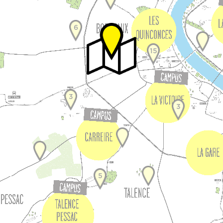
6
15
3
3
5