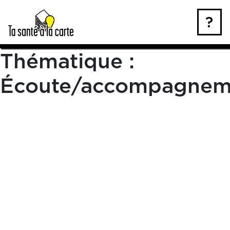
Skip
to
?
content
Thématique :
Écoute/accompagnem
Médiagora Bordeaux
« Retour