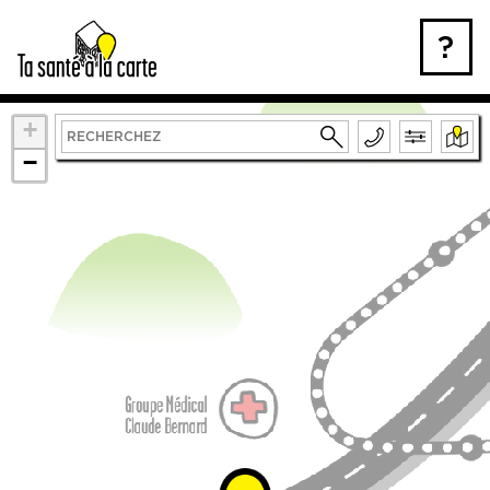
Skip
to
?
content
+
−