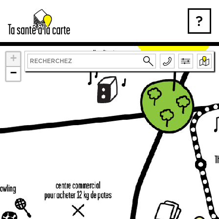
Skip
to
?
content
+
−