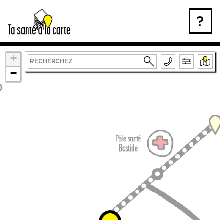
Skip
to
?
content
+
−