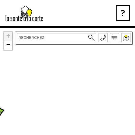
Skip
to
?
content
+
−