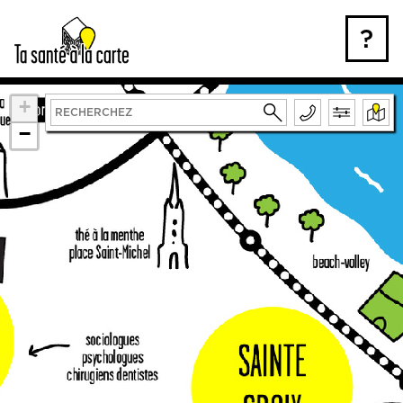
Skip
to
?
content
+
−