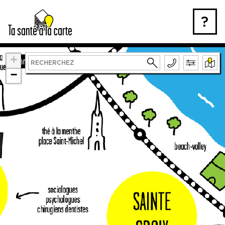
Skip
to
?
content
+
−