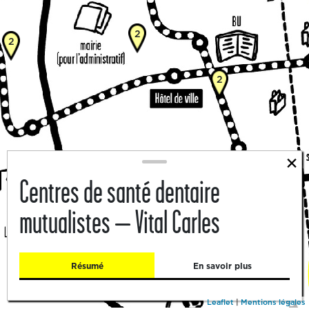
2
2
2
×
Centres de santé dentaire
mutualistes – Vital Carles
5
Résumé
En savoir plus
Leaflet
|
Mentions légales