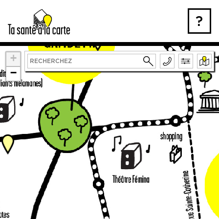
Skip
to
?
content
+
−