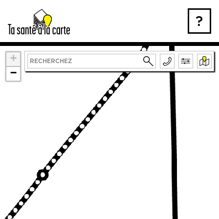
Skip
to
?
content
+
−