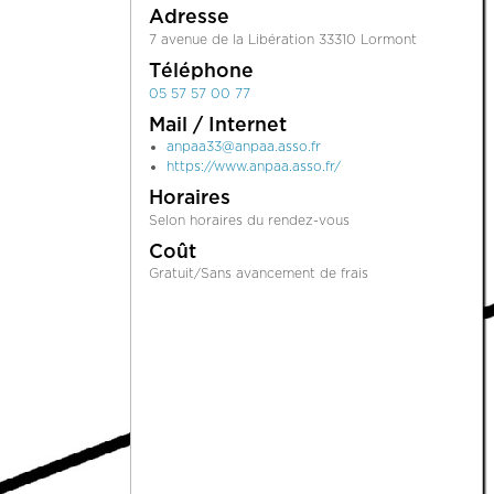
Adresse
7 avenue de la Libération 33310 Lormont
Téléphone
05 57 57 00 77
Mail / Internet
anpaa33@anpaa.asso.fr
https://www.anpaa.asso.fr/
Horaires
Selon horaires du rendez-vous
Coût
Gratuit/Sans avancement de frais